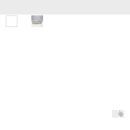
Sprandi p264-3
Sprandi
SKU:
P264-3
5 990
р.
Материал: Текстиль
Пол: Мужской
Сезон: Лето
Смотрите также